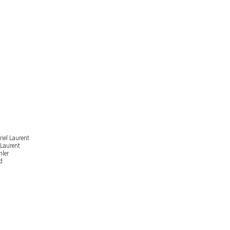
iel Laurent
 Laurent
hler
d